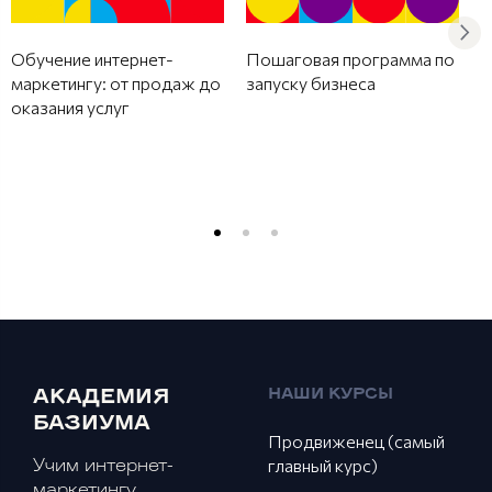
Обучение интернет-
Пошаговая программа по
маркетингу: от продаж до
запуску бизнеса
оказания услуг
Б
б
и
НАШИ КУРСЫ
АКАДЕМИЯ
БАЗИУМА
Продвиженец (самый
главный курс)
Учим интернет-
маркетингу