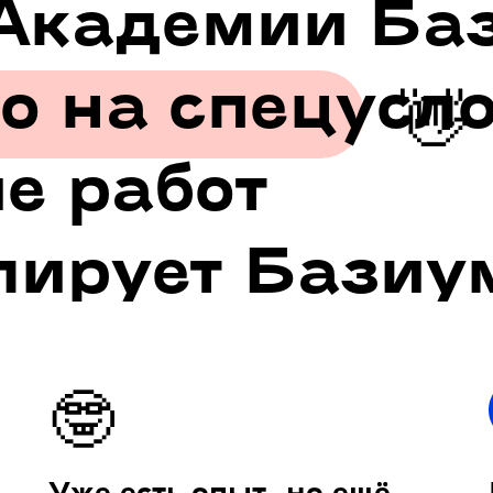
Академии Ба
о на спецусло
👋
е работ
лирует Базиу
🤓