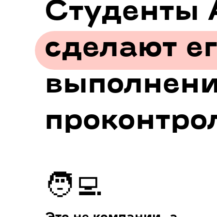
Студенты 
сделают ег
выполнени
проконтро
🧑‍💻