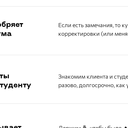
обряет
Если есть замечания, то к
корректировки (или меняе
ума
кты
Знакомим клиента и студе
разово, долгосрочно, как
студенту
ывает
Держим 🤞, чтобы было 