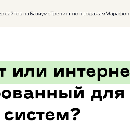
р сайтов на Базиуме
Тренинг по продажам
Марафон 
т или интерне
ованный для
 систем?