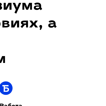
зиума
виях, а
м