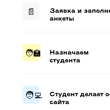
📄
Заявка и заполн
анкеты
🧑‍🏫
Назначаем
студента
🧑‍💻
Студент делает 
сайта