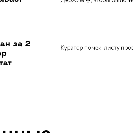
ан за 2
Куратор по чек-листу про
ор
тат