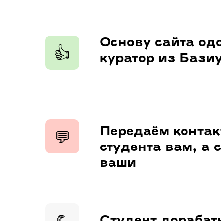
Основу сайта од
👍
куратор из Бази
Передаём конта
💬
студента вам, а 
ваши
💪
Студент дорабат