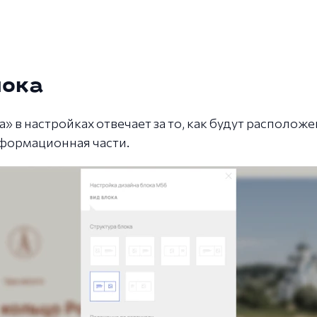
лока
а» в настройках отвечает за то, как будут располо
формационная части.