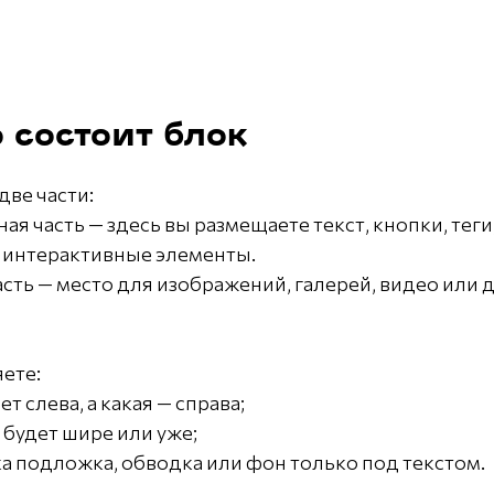
о состоит блок
две части:
 часть — здесь вы размещаете текст, кнопки, теги
 интерактивные элементы.
асть — место для изображений, галерей, видео или
ете:
ет слева, а какая — справа;
й будет шире или уже;
ка подложка, обводка или фон только под текстом.