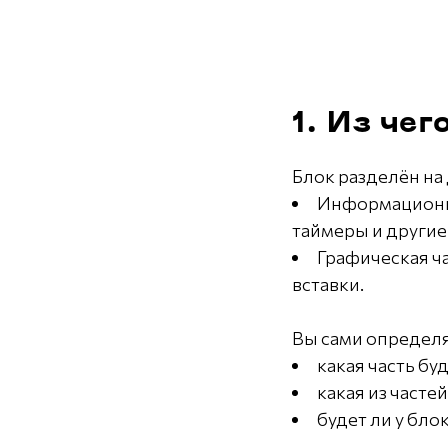
1. Из чег
Блок разделён на 
Информационная
таймеры и другие
Графическая ч
вставки.
Вы сами определя
какая часть буд
какая из часте
будет ли у бло