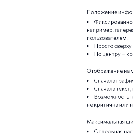
Положение инфор
Фиксированное 
например, галере
пользователем.
Просто сверху
По центру — кр
Отображение на 
Сначала графич
Сначала текст,
Возможность н
не критична или н
Максимальная ши
Отдельная нас