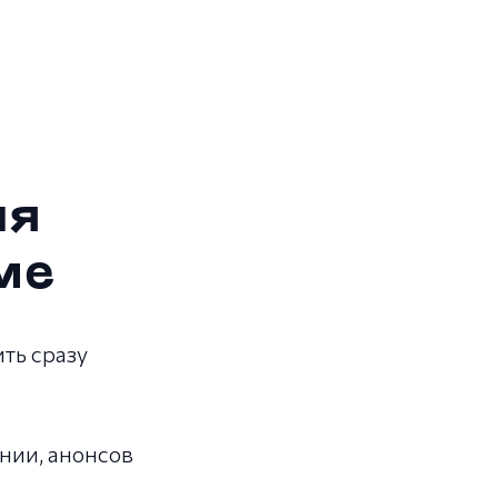
ля
ме
ть сразу
ании, анонсов