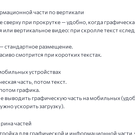
мационной части по вертикали
сверху при прокрутке — удобно, когда графическа
я или вертикальное видео: при скролле текст «след
 — стандартное размещение.
асиво смотрится при коротких текстах.
мобильных устройствах
еская часть, потом текст.
 потом графика.
е выводить графическую часть на мобильных (удоб
ужно ускорить загрузку).
рина частей
тройка для графической и информационной части,