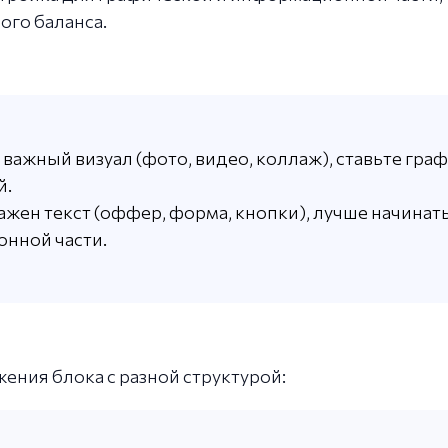
ого баланса.
ас важный визуал (фото, видео, коллаж), ставьте гр
й.
важен текст (оффер, форма, кнопки), лучше начинать
нной части.
ния блока с разной структурой: